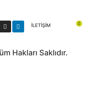
İLETİŞİM
beton@tgexpo.
m Hakları Saklıdır.